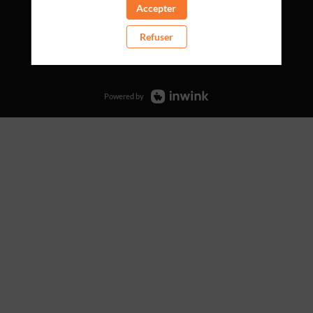
Accepter
Refuser
www.lemoniteurdespharmacies.fr
Powered by