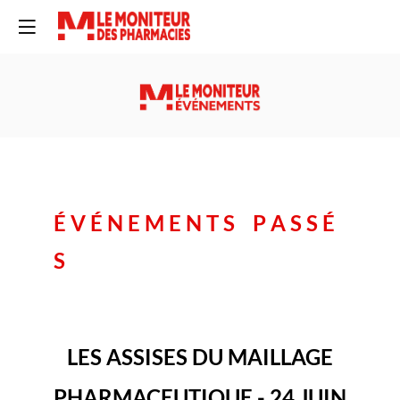
É V É N E M E N T S P A S S É
S
LES ASSISES DU MAILLAGE
PHARMACEUTIQUE - 24 JUIN