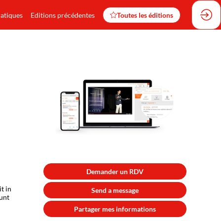
ratiques
Editions précédentes
Toutes les éditions
Demander un RDV
t in
Send a message
runt
Partager mes informations