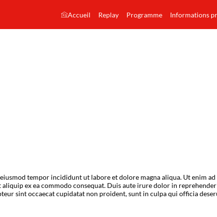
Accueil
Replay
Programme
Informations p
o eiusmod tempor incididunt ut labore et dolore magna aliqua. Ut enim ad
t aliquip ex ea commodo consequat. Duis aute irure dolor in reprehenderi
epteur sint occaecat cupidatat non proident, sunt in culpa qui officia dese