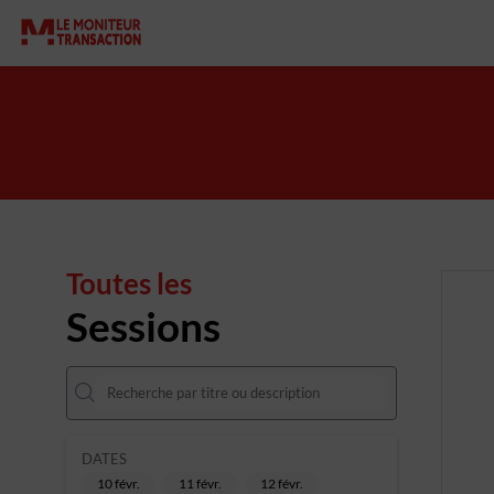
Toutes les
Sessions
DATES
10 févr.
11 févr.
12 févr.